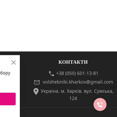
КОНТАКТИ
збору
+38 (050) 601-13-81
volshebniki.kharkov@gmail.com
Україна, м. Харків, вул. Сумська,
124