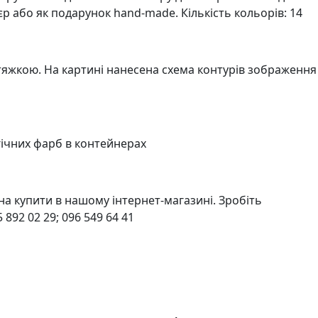
єр або як подарунок hand-made. Кількість кольорів: 14
тяжкою. На картині нанесена схема контурів зображення
гічних фарб в контейнерах
а купити в нашому інтернет-магазині. Зробіть
892 02 29; 096 549 64 41