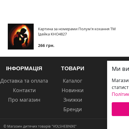
Картина за номерами Полум'я кохання ТМ
Ідейка KHO4827
266 грн.
Ми ви
ІНФОРМАЦІЯ
ТОВАРИ
Доставка та оплата
Каталог
Магазин
статист
Контакти
Новинки
Політик
Про магазин
Знижки
Бренди
© Магазин дитячих товарів "VOLSHEBNIKI"