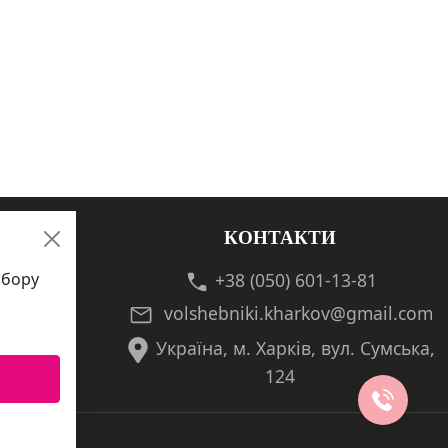
КОНТАКТИ
збору
+38 (050) 601-13-81
volshebniki.kharkov@gmail.com
Україна, м. Харків, вул. Сумська,
124