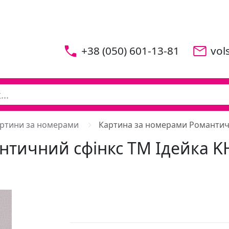
+38 (050) 601-13-81
vol
ртини за номерами
Картина за номерами Романтич
нтичний сфінкс ТМ Ідейка 