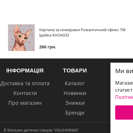
Картина за номерами Романтичний сфінкс ТМ
Ідейка KHO4333
266 грн.
Ми ви
ІНФОРМАЦІЯ
ТОВАРИ
Доставка та оплата
Каталог
Магазин
статист
Контакти
Новинки
Політик
Про магазин
Знижки
Бренди
© Магазин дитячих товарів "VOLSHEBNIKI"