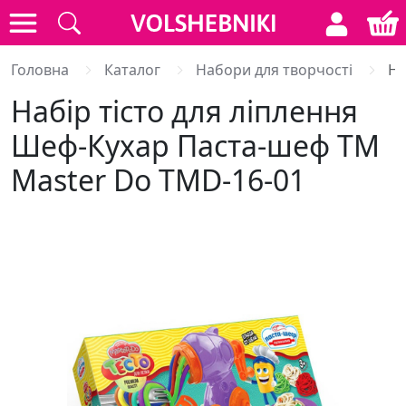
Головна
Каталог
Набори для творчості
На
Набір тісто для ліплення
Шеф-Кухар Паста-шеф ТМ
Master Do TMD-16-01