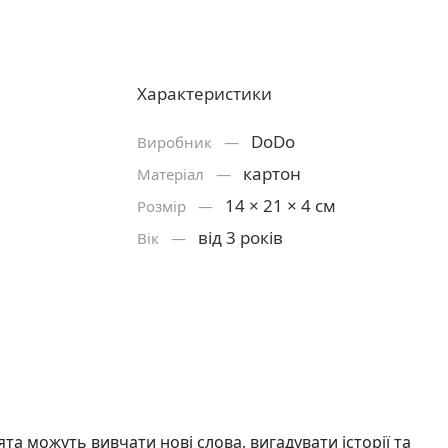
Характеристики
DoDo
Виробник —
картон
Матерiал —
14 × 21 × 4 см
Розмiр —
від 3 років
Вік —
а можуть вивчати нові слова, вигадувати історії та