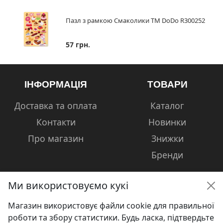
Пазл з рамкою Смаколики ТМ DoDo R300252
57 грн.
ІНФОРМАЦІЯ
ТОВАРИ
Доставка та оплата
Каталог
Контакти
Новинки
Про магазин
Знижки
Бренди
Ми використовуємо кукі
Магазин використовує файли cookie для правильної
КОНТАКТИ
роботи та збору статистики. Будь ласка, підтвердьте