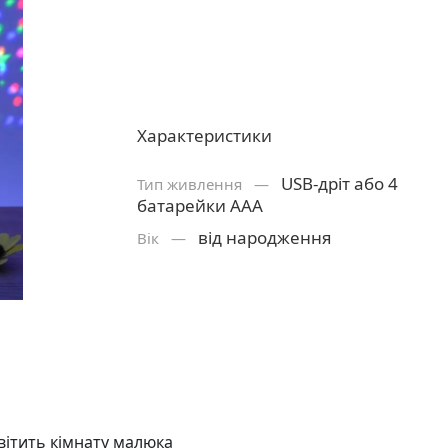
Характеристики
USB-дріт або 4
Тип живлення —
батарейки ААА
від народження
Вік —
вітить кімнату малюка