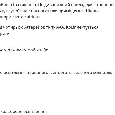
 доброю і затишною. Це дивовижний прилад для створенн
ктує сузір'я на стіни та стелю приміщення. Нічник
ьори свого світіння.
д чотирьох батарейок типу ААА. Комплектується
орити
рьом режимам роботи (їх
о освітлення червоного, синього та зеленого кольорів;
окольорове освітлення).