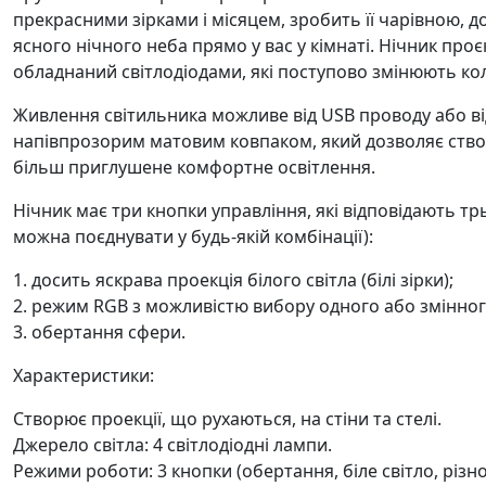
прекрасними зірками і місяцем, зробить її чарівною,
ясного нічного неба прямо у вас у кімнаті. Нічник проє
обладнаний світлодіодами, які поступово змінюють кол
Живлення світильника можливе від USB проводу або ві
напівпрозорим матовим ковпаком, який дозволяє ств
більш приглушене комфортне освітлення.
Нічник має три кнопки управління, які відповідають т
можна поєднувати у будь-якій комбінації):
1. досить яскрава проекція білого світла (білі зірки);
2. режим RGB з можливістю вибору одного або змінног
3. обертання сфери.
Характеристики:
Створює проекції, що рухаються, на стіни та стелі.
Джерело світла: 4 світлодіодні лампи.
Режими роботи: 3 кнопки (обертання, біле світло, різн