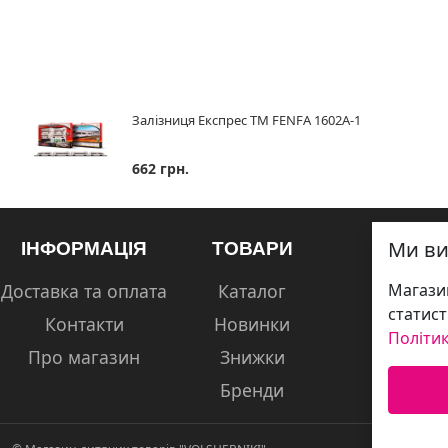
Залізниця Експрес ТМ FENFA 1602А-1
662 грн.
Ми ви
ІНФОРМАЦІЯ
ТОВАРИ
Доставка та оплата
Каталог
Магазин
статист
Контакти
Новинки
Політик
Про магазин
Знижки
Бренди