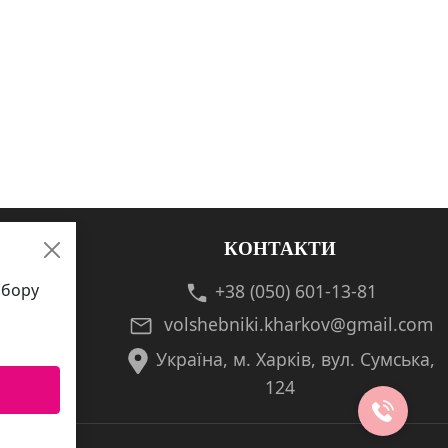
КОНТАКТИ
збору
+38 (050) 601-13-81
volshebniki.kharkov@gmail.com
Україна, м. Харків, вул. Сумська,
124