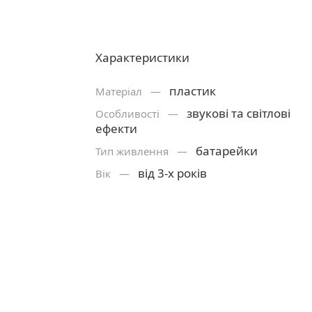
Характеристики
пластик
Матерiал —
звукові та світлові
Особливості —
ефекти
батарейки
Тип живлення —
від 3-х років
Вік —