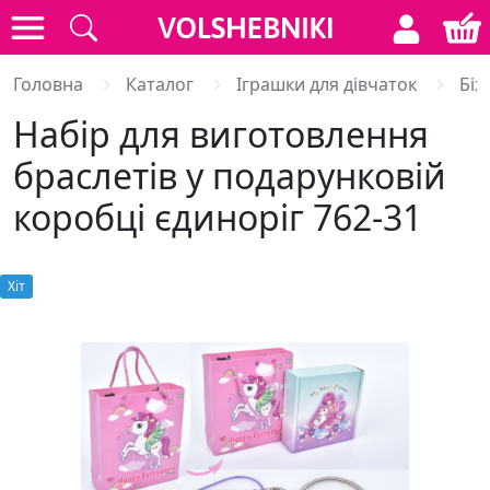
Головна
Каталог
Іграшки для дівчаток
Біж
Набір для виготовлення
браслетів у подарунковій
коробці єдиноріг 762-31
Хiт