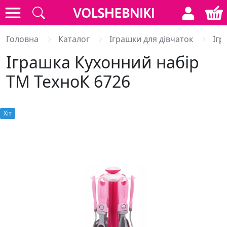
Головна
Каталог
Іграшки для дівчаток
Ігр
Іграшка Кухонний набір
ТМ ТехноК 6726
Хiт