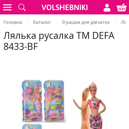
Головна
Каталог
Іграшки для дівчаток
Лял
Лялька русалка ТМ DEFA
8433-BF