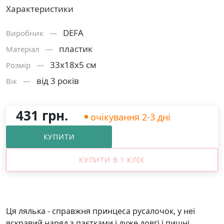
Характеристики
DEFA
Виробник —
пластик
Матерiал —
33х18х5 см
Розмiр —
від 3 років
Вік —
431 грн.
очікування 2-3 дні
КУПИТИ
КУПИТИ В 1 КЛІК
Ця лялька - справжня принцеса русалочок, у неї
яскравий наряд з паєтками і дуже довгі і пишні