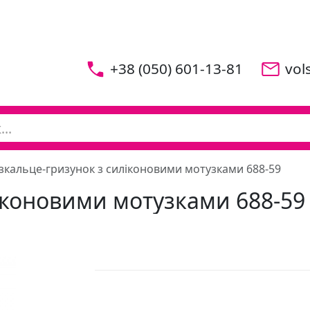
+38 (050) 601-13-81
vol
зкальце-гризунок з силіконовими мотузками 688-59
іконовими мотузками 688-59