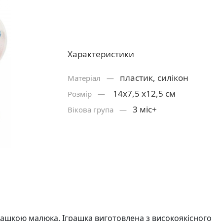
Характеристики
пластик, силікон
Матерiал —
14x7,5 x12,5 см
Розмiр —
3 міс+
Вікова група —
ашкою малюка. Іграшка виготовлена з високоякісного