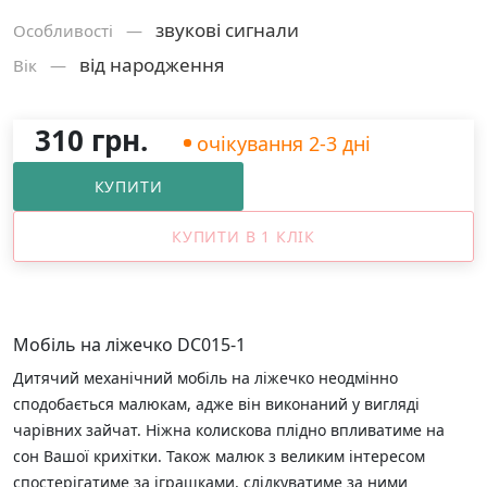
звукові сигнали
Особливості —
від народження
Вік —
310 грн.
очікування 2-3 дні
КУПИТИ
КУПИТИ В 1 КЛІК
Мобіль на ліжечко DC015-1
Дитячий механічний мобіль на ліжечко неодмінно
сподобається малюкам, адже він виконаний у вигляді
чарівних зайчат. Ніжна колискова плідно впливатиме на
сон Вашої крихітки. Також малюк з великим інтересом
спостерігатиме за іграшками, слідкуватиме за ними