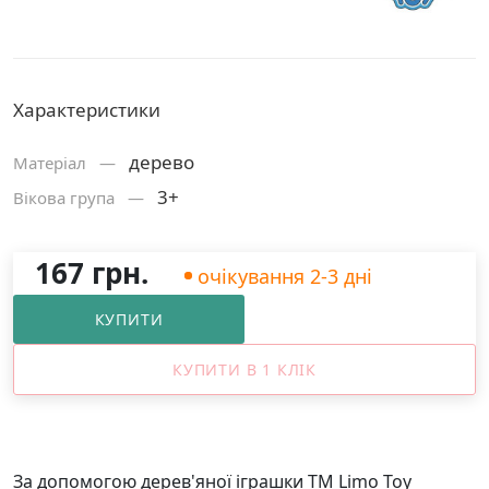
Характеристики
дерево
Матерiал —
3+
Вікова група —
167 грн.
очікування 2-3 дні
КУПИТИ
КУПИТИ В 1 КЛІК
За допомогою дерев'яної іграшки ТМ Limo Toy