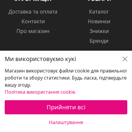
Доставка та оплата
Каталог
Контакти
Новинки
Про магазин
Знижки
Бренди
Ми використовуємо кукі
Магазин використовує файли cookie для правильної
КОНТАКТИ
роботи та збору статистики. Будь ласка, підтвердьте
вашу згоду.
+38 (050) 601-13-81
Політика використання cookie.
volshebniki.kharkov@gmail.com
Прийняти всі
Україна, м. Харків, вул. Сумська, 124
Налаштування
© Магазин дитячих товарів "VOLSHEBNIKI"