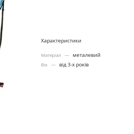
Характеристики
металевий
Матерiал —
від 3-х років
Вік —