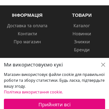
ІНФОРМАЦІЯ
ТОВАРИ
Доставка та оплата
Каталог
Контакти
Новинки
Про магазин
Знижки
Бренди
Ми використовуємо кукі
Магазин використовує файли cookie для правильної
КОНТАКТИ
роботи та збору статистики. Будь ласка, підтвердьте
вашу згоду.
+38 (050) 601-13-81
Політика використання cookie.
volshebniki.kharkov@gmail.com
Прийняти всі
Україна, м. Харків, вул. Сумська, 124