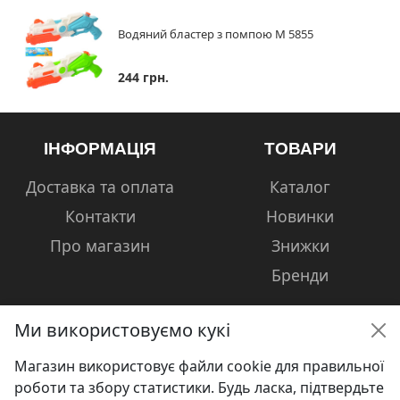
Водяний бластер з помпою M 5855
244 грн.
ІНФОРМАЦІЯ
ТОВАРИ
Доставка та оплата
Каталог
Контакти
Новинки
Про магазин
Знижки
Бренди
Ми використовуємо кукі
Магазин використовує файли cookie для правильної
КОНТАКТИ
роботи та збору статистики. Будь ласка, підтвердьте