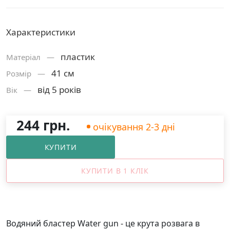
Характеристики
пластик
Матерiал —
41 см
Розмiр —
від 5 років
Вік —
244 грн.
очікування 2-3 дні
КУПИТИ
КУПИТИ В 1 КЛІК
Водяний бластер Water gun - це крута розвага в