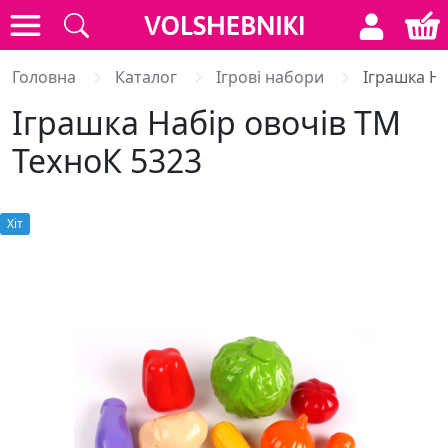
Головна
Каталог
Ігрові набори
Іграшка На
Іграшка Набір овочів ТМ
ТехноК 5323
Хiт