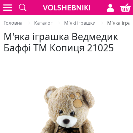
Головна
Каталог
М'які іграшки
М'яка ігра
М'яка іграшка Ведмедик
Баффі ТМ Копиця 21025